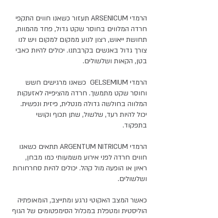
הרמדי ARSENICUM תעזור כשאנו חווים התקפי 
חרדה המלווים בחוסר שקט גדול, פחד מהמוות, 
תחושת ייאוש, רצון לנוע ממקום למקום ויש לנו 
צורך גדול באנשים בקרבתנו. יכולים להיות כאבי 
בטן, הקאות ושלשולים. 
הרמדי GELSEMIUM  כשאנו מרגישים חשש 
וחוסר שקט מתמשך. חרדה מהציפייה לאזעקות 
המלווה בחולשה גדולה מנטלית, פיזית ונפשית. 
יכול להיות רעד, שלשול, שתן תכוף וקושי 
בתפקוד. 
הרמדי ARGENTUM NITRICUM תתאים כשאנו 
חווים חרדה לפני אירוע משמעותי כמו מבחן, 
ראיון או הופעה מול קהל. יכולים להיות סחרחורות 
ושלשולים. 
כאשר המצב האקוטי נרגע ומתייצב, הומאופתיה 
הוליסטית ומטפלת במכלול הסימפטומים של הגוף 