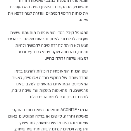
הומאופתיה מטפלת במצבי פאניקה וחרדה 
מהשורש, מהמקום בו האיזון הופר. היא מעוררת 
את כוחות הריפוי הפנימיים ועוזרת לגוף לרפא את 
עצמו. 
המטופל קיבל רמדי הומאופתית מותאמת אישית 
שעזרה לו לחזור לאיזון ובריאות שלמה. כשהריפוי 
הגיע ולא הייתה לחרדה סיבה להמשיך ולהיות 
נוכחת, הוא חווה שקט פנימי גם בעיר וחזר 
למצוא שלווה גדולה בחייו. 
ישנן הכנות הומאופתיות היכולות להרגיע בזמן 
התרחשותם של התקפי חרדה אקוטיים, כאשר 
המאפיינים המתוארים מתאימים למצב שאנו 
מרגישים. הן מתאימות מינקות ועד שיבה טובה, 
לנשים בהריון וגם לחיות הבית שלנו. 
הרמדי ACONITE מתאימה כשאנו חווים התקפי 
פאניקה וחרדה, סיוטים או בהלה המופיעים באופן 
עוצמתי ונגרמים מרעש פתאומי, כמו פיצוץ 
ואזעקה ויכולים לגרום לשוק ותחושת שיתוק. 