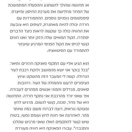
או תחושה שהולך להשתגע וההפעלה המתמשכת 
של הפחד מחלישה את מערכת החיסון ומייצרת 
סימפטומים גופניים נוספים. ההתמודדות עם 
חרדה יכולה להיות מאתגרת, לעיתים היא צובעת 
את החוויה כולה כך שקשה לראות כיצד הדברים 
יסתדרו. הקול המאיים שלה חזק יותר ואנו חווים 
קושי לגייס את הקול הפנימי המרגיע שיעזור 
להתמודד עם הסיטואציה.
הוא הגיע אליי עם התקפי פאניקה חוזרים ותיאר: 
"בכל בוקר אני יוצא מהמושב ולוקח רכבת לעיר 
הגדולה. קשה לי המעבר הזה מהשקט וציוץ 
הציפורים לרעש וההמולה של העיר. רחובות 
סואנים, מגדלים והמוני אנשים ממהרים לעבודה. 
איך שאני יורד מהרכבת אני נתקף חרדה. התחושה 
היא של פחד, סכנה, קושי לנשום. מרגיש לחץ 
ומצוקה נוראית, רוצה לברוח משם כמה שיותר 
מהר. לאחרונה אני חווה לחץ ועומס נפשי, בטוח 
שיש קשר להתקפים האלו שאני מרגיש שהלכו 
והתגברו". עבורו הפאניקה היא חוויה מעוררת 