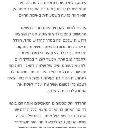
אימה, בלתי הגיונית וחסרת שליטה. לעיתים 
מתאפשר לו להימנע מהגורם המעורר אותה אך 
הוא חווה פגיעה משמעותית באיכות החיים. 
אפשר לנסות להפחית את החרדה כשאנו 
מרגישים במצבי לחץ ומצוקה. תנו לגיטימציה 
לרגשות שלכם, זה בסדר להרגיש פחד, חרדה 
ודאגה. קחו מרווח לנשימה, נשימות עמוקות 
ואיטיות יעזרו לנו לאזן את הלחץ המצטבר 
ולתפקד טוב יותר. אפשר לעצור במהלך היום 
ולמצוא לעצמנו איים של שלווה. להאזין למוזיקה 
מרגיעה, לתרגל מדיטציה או יוגה תוך תשומת לב 
לתחושות הגוף. גם פעילות גופנית אירובית ויציאה 
לטבע כדי לנשום אוויר צח יעזרו לווסת את 
המתח, להרפות ולהירגע. 
החרדה והסימפטומים המאפיינים אותה הם ביטוי 
לחוסר האיזון בו האדם נמצא. לכל חרדה יש 
טריגר, גורם שמפעיל אותה. כשנטפל בסיבה 
שהיא הגיעה, נוכל לרפא אותה והיא תשתחרר. 