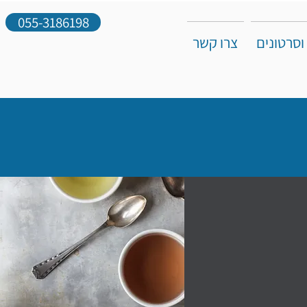
055-3186198
וסרטונים
צרו קשר
מרכזי לימוד בת"א ובזום
בלבד שעלינו
 חכמה אלא
להשתמש בה
ו.
טוליוס קיקרו