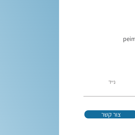
pei
נייד
צור קשר