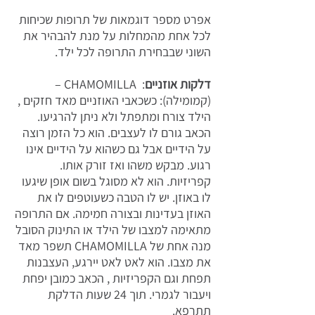
אפרט מספר דוגמאות של תרופות שכיחות
לכל אחת מהמחלות על מנת להבהיר את
השוני שבבחירת התרופה לכל ילד.
דלקות אוזניים
: CHAMOMILLA –
(קמומילה): כשכאבי האוזניים מאד חזקים ,
הילד צורח ומתפתל ולא ניתן להרגיעו.
הכאב גורם לו לעצבים. הוא כל הזמן רוצה
על הידיים אבל גם כשהוא על הידיים אינו
רגוע. מבקש משהו ואז זורק אותו.
קפריזיות. הוא לא מסוגל בשום אופן שיגעו
לו באוזן. יש לו הטבה כשעוטפים לו את
האוזן בעדינות ובצורה חמימה. אם התרופה
מתאימה למצבו של הילד או התינוק הסובל
מנה אחת של CHAMOMILLA תשפר מאד
את מצבו. הוא לאט לאט יירגע, העצבנות
תפחת וגם הקפריזיות , הכאב כמובן יפחת
ויעבור לגמרי. תוך 24 שעות הדלקת
תתרפא.