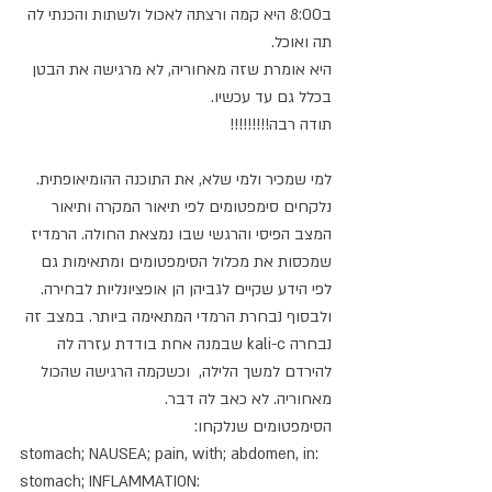
ב8:00 היא קמה ורצתה לאכול ולשתות והכנתי לה 
תה ואוכל.
היא אומרת שזה מאחוריה, לא מרגישה את הבטן 
בכלל גם עד עכשיו.
תודה רבה!!!!!!!!!
למי שמכיר ולמי שלא, את התוכנה ההומיאופתית.
נלקחים סימפטומים לפי תיאור המקרה ותיאור 
המצב הפיסי והרגשי שבו נמצאת החולה. הרמדיז 
שמכסות את מכלול הסימפטומים ומתאימות גם 
לפי הידע שקיים לגביהן הן אופציונליות לבחירה. 
ולבסוף נבחרת הרמדי המתאימה ביותר. במצב זה 
נבחרה kali-c שבמנה אחת בודדת עזרה לה 
להירדם למשך הלילה,  וכשקמה הרגישה שהכול 
מאחוריה. לא כאב לה דבר. 
הסימפטומים שנלקחו: 
stomach; NAUSEA; pain, with; abdomen, in:
stomach; INFLAMMATION: