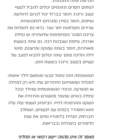
הפרעות שינה והתנהגות. 
לעיתים חסרים תזונתיים יכולים להוביל לקשיי 
קשב וריכוז. חוסר בברזל יכול לגרום לחולשה 
ועייפות, חוסר בסידן ומגנזיום להתכווצויות 
שרירים ופעלתנות ייתר ועוד. כדאי גם להפחית את 
צריכת הסוכר והפחמימות שלאחריה יש נפילת 
אנרגיה, עייפות ועצבנות רבה. גם שינה בשעות 
מאוחרות, חוסר בשינה עמוקה ומרעננת, סיוטי 
לילה והליכה מתוך שינה יכולים להביא למצב של 
קשיים בקשב וריכוז בשעות היום. 
הומאופתיה הינה טיפול טבעי ומותאם לילד אישית. 
למכלול המאפיינים הייחודיים שלו ולא רק למחלה 
או ההפרעה. הרמדי ההומאופתית שהילד קיבל 
טיפלה באיזון שהופר מהשורש והחזירה את 
השקט וההרמוניה לחייו. הביטחון העצמי שלו עלה 
והוא התמודד בקלות עם הקשיים, השתלב 
חברתית, הצליח בלימודיו וסיים את שנת 
הלימודים בהצלחה ובבריאות. 
מאמר זה אינו מהווה ייעוץ רפואי או תחליף 