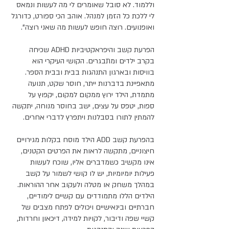
וללמוד. לא סובל שאומרים לי מה לעשות ונמאס 
לי ללכת כל הזמן למנהל. אוהב הכי ספורט, כדורגל 
ואופנועים. רוצה חופש לעשות מה שאני רוצה". 
הפרעת קשב והיפראקטיביות ADHD שכיחה 
בקרב ילדים ומתבגרים. הקושי העיקרי הוא 
בוויסות ובארגון התנהגות בבית ובבית הספר. 
מתאפיינת בדברנות ייתר, חוסר שקט, תנועה 
מתמדת, הילד ירוץ ממקום למקום, יקפוץ על 
ספות, יטפס על עצים, ישב בחוסר מנוחה, יתקשה 
להמתין לתורו בסבלנות ויתפרץ לדברי אחרים.
בהפרעת קשב ADD הילד מוסח בקלות מגירויים 
חיצוניים, מתקשה לראות את הפרטים הקטנים, 
אינו מקשיב כשמדברים אליו, שוכח לעשות 
פעילות יומיומיות, יש לו קושי לשמור על קשב 
במהלך משחק או מטלה ולעקוב אחר ההוראות. 
הילדים הללו מתמודדים עם קשיים לימודיים, 
חברתיים ובינאישיים ויכולים לפתח מצבים של 
קשיי שפה ודיבור, לקויות למידה, דיכאון וחרדות, 