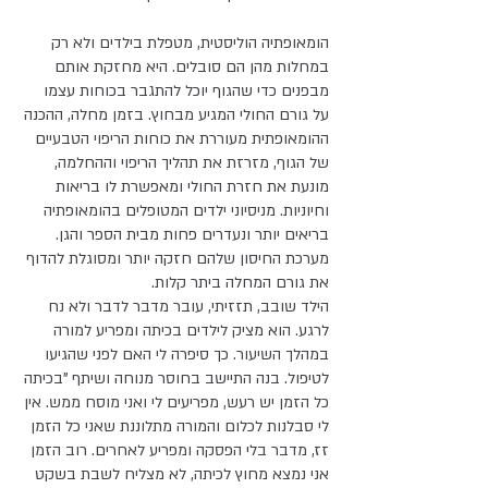
הומאופתיה הוליסטית, מטפלת בילדים ולא רק 
במחלות מהן הם סובלים. היא מחזקת אותם 
מבפנים כדי שהגוף יוכל להתגבר בכוחות עצמו 
על גורם החולי המגיע מבחוץ. בזמן מחלה, ההכנה 
ההומאופתית מעוררת את כוחות הריפוי הטבעיים 
של הגוף, מזרזת את תהליך הריפוי וההחלמה, 
מונעת את חזרת החולי ומאפשרת לו בריאות 
וחיוניות. מניסיוני ילדים המטופלים בהומאופתיה 
בריאים יותר ונעדרים פחות מבית הספר והגן. 
מערכת החיסון שלהם חזקה יותר ומסוגלת להדוף 
את גורם המחלה ביתר קלות. 
הילד שובב, תזזיתי, עובר מדבר לדבר ולא נח 
לרגע. הוא מציק לילדים בכיתה ומפריע למורה 
במהלך השיעור. כך סיפרה לי האם לפני שהגיעו 
לטיפול. בנה התיישב בחוסר מנוחה ושיתף "בכיתה 
כל הזמן יש רעש, מפריעים לי ואני מוסח ממש. אין 
לי סבלנות לכלום והמורה מתלוננת שאני כל הזמן 
זז, מדבר בלי הפסקה ומפריע לאחרים. רוב הזמן 
אני נמצא מחוץ לכיתה, לא מצליח לשבת בשקט 