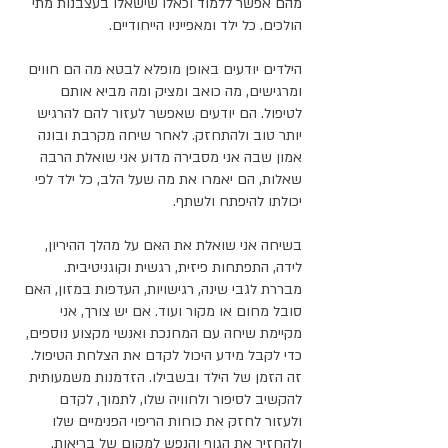
מהם אפשר ללמוד וכאלו שישאלו בעצבנות מתי 
הולכים. כל ילד ומאפייניו הייחודיים. 
הילדים יודעים באופן מופלא לבטא מה הם חווים 
ומרגישים, מה כואב ומציק ומה מביא אותם 
לטיפול. הם יודעים שאפשר לעזור להם להרגיש 
יותר טוב ולהתחזק. לאחר שיחה מקרבת ובונה 
אמון שבה אני מסבירה מדוע אני שואלת הרבה 
שאלות, הם יאמרו את מה שעל הלב, כל ילד לפי 
יכולתו להיפתח ולשתף.
בשיחה אני שואלת את האם על מהלך ההיריון, 
לידה, התפתחות פיזית, רגשית וקוגניטיבית. 
מבררת לגבי שינה, רגישויות, העדפות במזון, האם 
סובל מחום או מקור ועוד. אם יש צורך, אני 
מקיימת שיחה עם המחנכת ואנשי מקצוע נוספים, 
כדי לקבל מידע היכול לקדם את הצלחת הטיפול. 
זה הזמן של הילד ובשבילו. הזדמנות משמעותית 
להקשיב לסיפור ולחוויה שלו, לתמוך, לקדם 
ולעזור לחזק את כוחות הריפוי הפנימיים שלו 
ולהחזיר את הגוף והנפש למקום של בריאות.  