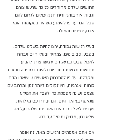
החושים שלהם מחודדים כל כך שרעש צורם 
וגבוה, אור בוהק וריח חזק יכולים לגרום להם 
סבל. הם יעדיפו להימנע משהיה במקומות הומי 
אדם, צפיפות והמולה.  
בעלי רגישות גבוהה, ירצו להיות בשקט שלהם. 
בטבע, סביב מים, צמחיה ובעלי חיים ויבחרו 
לאכול טבעי ובריא. הם ירגישו צורך להביע 
תחושות ורגשות בתכיפות ולהיות בסביבה תומכת 
ומקבלת. יעדיפו להתרחק מאנשים שישאבו מהם 
כוחות ואנרגיות, יהיו זקוקים ליותר זמן ומרחב עם 
עצמם ושינה מספקת כדי לעבד את המידע 
שנאסף במהלך היום. הם יבחרו עם מי להיות 
ויעדיפו לא לבזבז את האנרגיות שלהם על מה 
שלא נכון, מדויק ומיטיב עבורם. 
אם אתם אמפתיים ורגישים מאד, זה אומר 