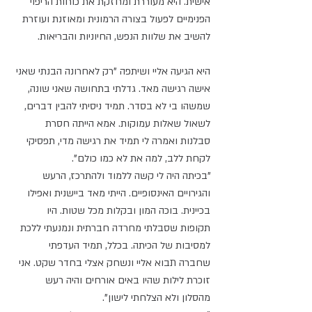
אישית. היא מעוררת ומחזקת את כוחות הריפוי 
הפנימיים לפעול בצורה הרמונית ומאוזנת ועוזרת 
להשיב את שלוות הנפש, החיוניות והבריאות. 
היא הגיעה אליי ושיתפה "רק לאחרונה הבנתי שאני 
אישה רגישה מאד. גדלתי בתחושה שאני שונה, 
שמשהו בי לא בסדר. תמיד ניסיתי להבין דברים, 
לשאול שאלות עמוקות. אמא הייתה חסרת 
סבלנות ואמרה לי תמיד את רגישה מדי, תפסיקי 
לקחת ללב, למה את לא כמו כולם".
"בכיתה היה לי קשה ללמוד ולהתרכז, הרעש 
והגירויים האינסופיים. הייתי מאד ביישנית ואפילו 
בכיינית. בוכה המון ובקלות מכל שטות. היו 
תקופות שסבלתי מחרדה חברתית ונמנעתי ללכת 
למסיבות של הכיתה. בכלל, תמיד העדפתי 
שחברה תבוא אליי ונשחק אצלי בחדר שקט. אני 
זוכרת לילות שהיו באים אורחים והיה רעש 
מהסלון ולא הצלחתי לישון".