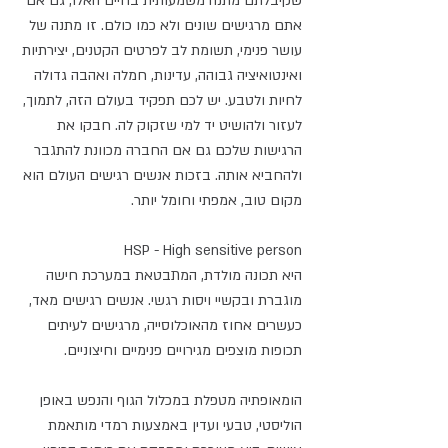
שקיבלתם מתנה משמעותית בחיים האלו, גם אם 
אתם מרגישים שונים ולא כמו כולם. זו מתנה של 
עושר פנימי, תשומת לב לפרטים הקטנים, יצירתיות 
ואינטואיציה גבוהה, עדינות, חמלה ואהבה גדולה 
לחיות ולטבע. יש לכם תפקיד בעולם הזה, לתמוך, 
לעזור ולהושיט יד למי שזקוק לה. חבקו את 
הרגישות שלכם גם אם החברה מכוונת להתגבר 
ולהחביא אותה. בזכות אנשים רגישים העולם הוא 
מקום טוב, אמפתי וחומל יותר. 
HSP - High sensitive person
היא תכונה מולדת, המתבטאת במערכת חישה 
מוגברת ובקשיי ויסות רגשי. אנשים רגישים מאד, 
כעשרים אחוז מהאוכלוסייה, מרגישים לעיתים 
תכופות מוצפים מגירויים פנימיים וחיצוניים. 
הומאופתיה מטפלת במכלול הגוף והנפש באופן 
הוליסטי, טבעי ועדין באמצעות רמדי מותאמת 