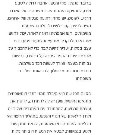
ברובד מנטלי, פיזי ורגשי. אהבה גדולה לטבע 
ולים, למוסיקה ואמנות אשר משפיעים על האדם 
הרגיש לעומק. יש פחד ורתיעה מגסות של אחרים, 
נטייה לריצוי, קושי לשים גבולות והימנעות 
מעימותים. חש אמפתיה ודאגה לאחר, יכול לחוש 
את כאבו ולהקריב את עצמו למענו. פגיע וחש 
עצב בקלות, יעדיף להיות לבד כדי לא להכביד על 
אחרים. יש בו הקפדה יתרה על פרטים, דרישות 
גבוהות מעצמו וצורך לעשות הכל בשלמות. 
פחדים וחרדות מכישלון, לבריאותו ושל בני 
משפחתו.  
בסיום הפגישה היא קיבלה ממני רמדי הומאופתית 
מותאמת אישית שעזרה לה להתחזק, לווסת את 
עוצמת הרגשות, להתמודד עם האתגרים של חייה 
ולחזור לאיזון של הגוף והנפש. בתהליך הריפוי היא 
הצליחה לעבור שינוי משמעותי, לצאת מתקיעות 
ולנוע בגמישות, לבטא את רגשותיה ביתר קלות 